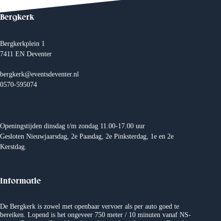
t
N
Bergkerk
a
v
i
Bergkerkplein 1
g
7411 EN Deventer
a
t
i
bergkerk@eventsdeventer.nl
e
0570-595074
Openingstijden dinsdag t/m zondag 11.00-17.00 uur
Gesloten Nieuwjaarsdag, 2e Paasdag, 2e Pinksterdag, 1e en 2e
Kerstdag.
Informatie
De Bergkerk is zowel met openbaar vervoer als per auto goed te
bereiken. Lopend is het ongeveer 750 meter / 10 minuten vanaf NS-