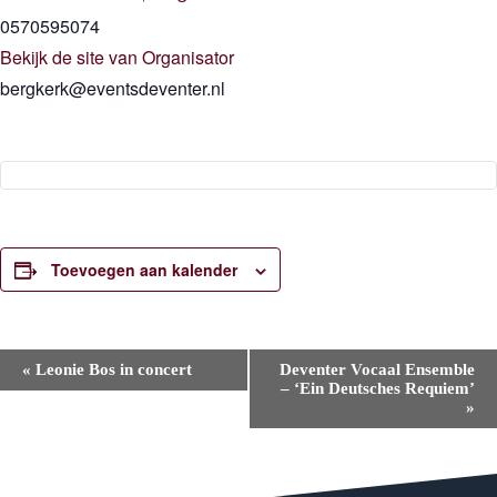
0570595074
Bekijk de site van Organisator
bergkerk@eventsdeventer.nl
Toevoegen aan kalender
E
«
Leonie Bos in concert
Deventer Vocaal Ensemble
v
– ‘Ein Deutsches Requiem’
e
»
n
e
m
e
n