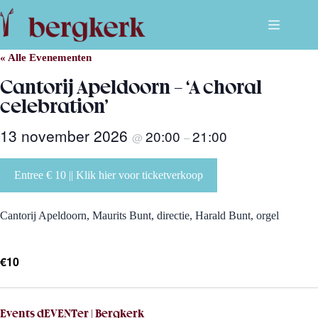
Ga
naar
de
inhoud
« Alle Evenementen
Cantorij Apeldoorn – ‘A choral
celebration’
13 november 2026
20:00
21:00
@
–
Entree € 10 || Klik hier voor ticketverkoop
Cantorij Apeldoorn, Maurits Bunt, directie, Harald Bunt, orgel
€10
Events dEVENTer | Bergkerk