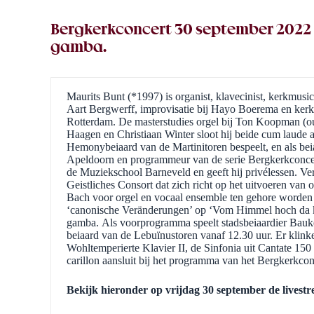
Bergkerkconcert 30 september 2022 G
gamba.
Maurits Bunt (*1997) is organist, klavecinist, kerkmusic
Aart Bergwerff, improvisatie bij Hayo Boerema en ker
Rotterdam. De masterstudies orgel bij Ton Koopman (ou
Haagen en Christiaan Winter sloot hij beide cum laude a
Hemonybeiaard van de Martinitoren bespeelt, en als bei
Apeldoorn en programmeur van de serie Bergkerkconcert
de Muziekschool Barneveld en geeft hij privélessen. Verde
Geistliches Consort dat zich richt op het uitvoeren van 
Bach voor orgel en vocaal ensemble ten gehore worden 
‘canonische Veränderungen’ op ‘Vom Himmel hoch da 
gamba. Als voorprogramma speelt stadsbeiaardier Bauke 
beiaard van de Lebuïnustoren vanaf 12.30 uur. Er klin
Wohltemperierte Klavier II, de Sinfonia uit Cantate 
carillon aansluit bij het programma van het Bergkerkcon
Bekijk hieronder op vrijdag 30 september de livest