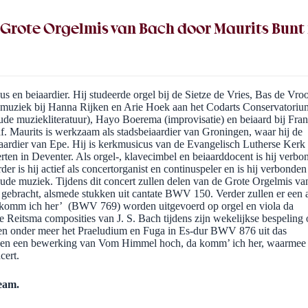
rote Orgelmis van Bach door Maurits Bunt m
us en beiaardier. Hij studeerde orgel bij de Sietze de Vries, Bas de Vr
kmuziek bij Hanna Rijken en Arie Hoek aan het Codarts Conservatoriu
de muziekliteratuur), Hayo Boerema (improvisatie) en beiaard bij Fran
f. Maurits is werkzaam als stadsbeiaardier van Groningen, waar hij de
aardier van Epe. Hij is kerkmusicus van de Evangelisch Lutherse Kerk 
en in Deventer. Als orgel-, klavecimbel en beiaarddocent is hij verbo
r is hij actief als concertorganist en continuspeler en is hij verbonden
oude muziek. Tijdens dit concert zullen delen van de Grote Orgelmis van
gebracht, alsmede stukken uit cantate BWV 150. Verder zullen er een 
komm ich her’ (BWV 769) worden uitgevoerd op orgel en viola da
Reitsma composities van J. S. Bach tijdens zijn wekelijkse bespeling 
ken onder meer het Praeludium en Fuga in Es-dur BWV 876 uit das
150 en een bewerking van Vom Himmel hoch, da komm’ ich her, waarmee 
cert.
ream.