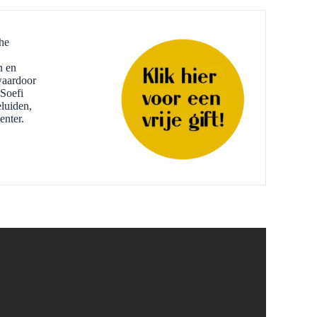
he
n en
waardoor
 Soefi
eluiden,
enter.