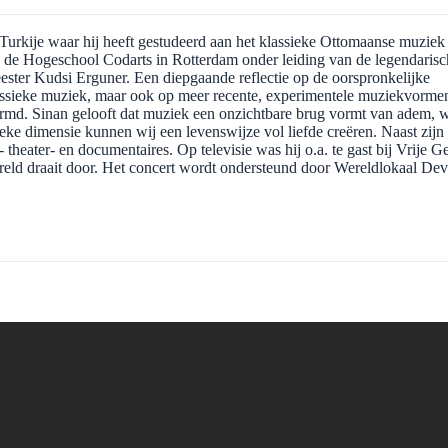
n Turkije waar hij heeft gestudeerd aan het klassieke Ottomaanse muziek
n de Hogeschool Codarts in Rotterdam onder leiding van de legendarisc
ster Kudsi Erguner. Een diepgaande reflectie op de oorspronkelijke
assieke muziek, maar ook op meer recente, experimentele muziekvorme
ormd. Sinan gelooft dat muziek een onzichtbare brug vormt van adem, 
ieke dimensie kunnen wij een levenswijze vol liefde creëren. Naast zijn
theater- en documentaires. Op televisie was hij o.a. te gast bij Vrije G
d draait door. Het concert wordt ondersteund door Wereldlokaal Dev