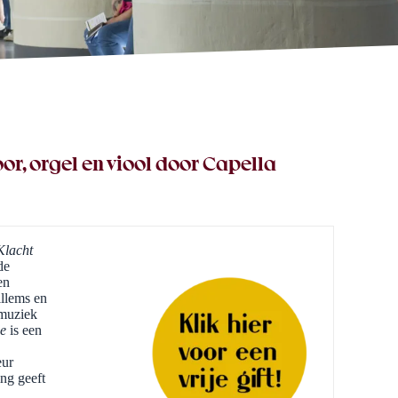
or, orgel en viool door Capella
Klacht
de
en
illems en
 muziek
de
is een
eur
ing geeft