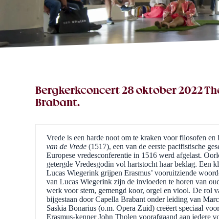
Bergkerkconcert 28 oktober 2022 Thea
Brabant.
Vrede is een harde noot om te kraken voor filosofen 
van de Vrede
(1517), een van de eerste pacifistische ge
Europese vredesconferentie in 1516 werd afgelast. Oorlog
getergde Vredesgodin vol hartstocht haar beklag. Een kla
Lucas Wiegerink grijpen Erasmus’ vooruitziende woorde
van Lucas Wiegerink zijn de invloeden te horen van o
werk voor stem, gemengd koor, orgel en viool. De rol 
bijgestaan door Capella Brabant onder leiding van Marc
Saskia Bonarius (o.m. Opera Zuid) creëert speciaal voor
Erasmus-kenner John Tholen voorafgaand aan iedere voo