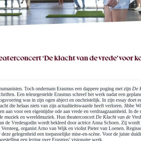
terconcert ‘De klacht van de vrede’ voor ko
en humanisten. Toch ondernam Erasmus een dappere poging met zijn
De 
schriften. Een teleurgestelde Erasmus schreef het werk nadat een geplan
svoering was in zijn ogen abject en onchristelijk. In zijn essay doet e
cht die helaas niets van zijn actualiteitswaarde heeft verloren. Jibbe W
n aan voor een eigentijdse ode aan vrede en verdraagzaamheid. In de
ude muziek en wereldmuziek. Hun theaterconcert
De Klacht van de Vre
van de Vredesgodin wordt bekleed door actrice Anna Schoen. Zij wordt
 Versteeg, organist Arno van Wijk en violist Pieter van Loenen. Regiss
 deze gelegenheid een toepasselijke mise-en-scène. Voor de juiste duid
rstelling een lezing over Erasmus’ visionaire werk.