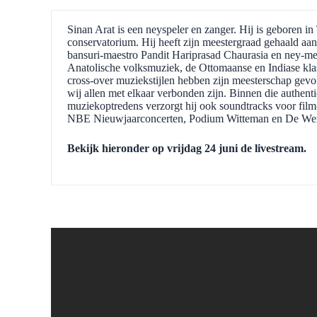
Sinan Arat is een neyspeler en zanger. Hij is geboren i
conservatorium. Hij heeft zijn meestergraad gehaald aa
bansuri-maestro Pandit Hariprasad Chaurasia en ney-mee
Anatolische volksmuziek, de Ottomaanse en Indiase kl
cross-over muziekstijlen hebben zijn meesterschap gev
wij allen met elkaar verbonden zijn. Binnen die authent
muziekoptredens verzorgt hij ook soundtracks voor film- 
NBE Nieuwjaarconcerten, Podium Witteman en De Werel
Bekijk hieronder op vrijdag 24 juni de livestream.