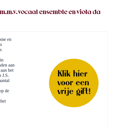
.m.v. vocaal ensemble en viola da
oome en
m
s
in
nden aan
 aan het
 J.S.
aantal
op de
het