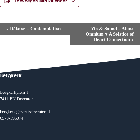
Toevoegen aan kalender
E
«
Dékoor – Contemplation
Yin & Sound – Aluna
v
Omnium ♥︎ A Solstice of
e
Heart Connection
»
n
e
m
e
n
t
N
Bergkerk
a
v
i
Bergkerkplein 1
g
7411 EN Deventer
a
t
i
bergkerk@eventsdeventer.nl
e
0570-595074