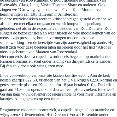
de beelden van Rob Ruimers. U hoort moderne koormuziek van
Esenvalds, Glass, Lang, Vasks, Tavener, Shaw en anderen. Ook
zingen we “Growing against the wind” van Kate Moore, over
herinneringen aan Etty Hillesum in Amsterdam.
In deze muziekstukken worden kritische vragen gesteld over hoe we
als mensen met elkaar omgaan en wordt hoopvolle tegenhang
geboden, net als in de expositie van beelden van Rob Ruimers. Rob
slingert de bezoeker heen en weer tussen de vele mooie kanten van de
mens – zijn prestaties, humor, vermogen tot compassie en
samenwerking – en de keerzijde van zijn aanwezigheid op aarde. Hij
heeft zich voor deze beelden laten inspireren door het lied “Alsof er
niets is gebeurd” van Maarten van Roozendaal.
Het concert is deels a capella, wordt deels begeleid op marimba door
Ramon Lormans en staat onder leiding van dirigent Elske te Lindert.
Bij één stuk doen ook wijnglazen mee.
In de voorverkoop via onze site kosten kaartjes €20,- . Aan de kerk
kosten kaartjes €22,50, vrienden van het DVE krijgen €2,50 korting en
gereserveerde plaatsen. Kinderen t/m 18 jaar betalen €10,-. De kerk
gaat om 14:30 uur open, u kunt dan zelf een plaats zoeken. Interesse?
Ga dan naar www.deventervocaalensemble.nl voor meer informatie en
kaartjes. Alle gegevens op een rijtje:
Programma: moderne koormuziek, a capella, begeleid op marimba en
wijnglazen • Uitvoerenden: Het Deventer Vocaal Ensemble onder