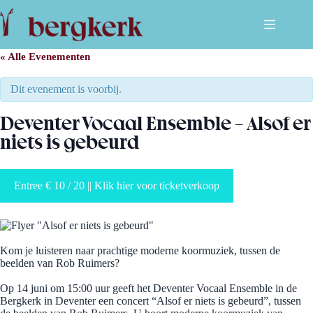
Ga
naar
de
inhoud
« Alle Evenementen
Dit evenement is voorbij.
Deventer Vocaal Ensemble – Alsof er
niets is gebeurd
Entree € 10 / 20 || Klik hier voor ticketverkoop
Kom je luisteren naar prachtige moderne koormuziek, tussen de
beelden van Rob Ruimers?
Op 14 juni om 15:00 uur geeft het Deventer Vocaal Ensemble in de
Bergkerk in Deventer een concert “Alsof er niets is gebeurd”, tussen