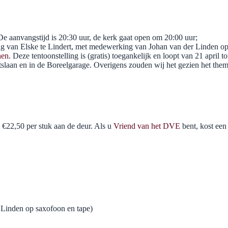
De aanvangstijd is 20:30 uur, de kerk gaat open om 20:00 uur;
ng van Elske te Lindert, met medewerking van Johan van der Linden o
nen
. Deze tentoonstelling is (gratis) toegankelijk en loopt van 21 april t
laan en in de Boreelgarage. Overigens zouden wij het gezien het thema v
n €22,50 per stuk aan de deur. Als u
Vriend van het DVE
bent, kost een
r Linden op saxofoon en tape)