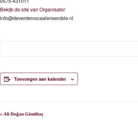
0575-431011
Bekijk de site van Organisator
info@deventervocaalensemble.nl
Toevoegen aan kalender
E
«
Ali Doğan Gönültaş
v
e
n
e