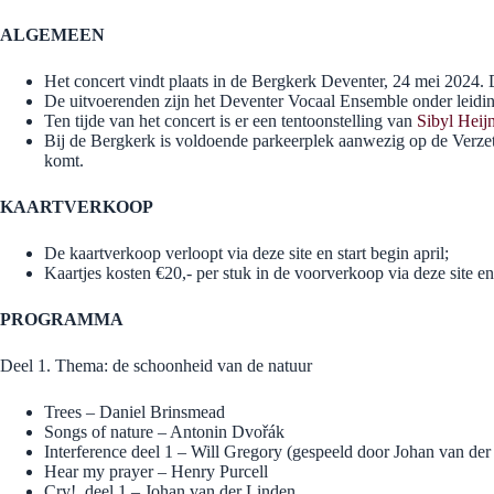
ALGEMEEN
Het concert vindt plaats in de Bergkerk Deventer, 24 mei 2024. 
De uitvoerenden zijn het Deventer Vocaal Ensemble onder leidi
Ten tijde van het concert is er een tentoonstelling van
Sibyl Heij
Bij de Bergkerk is voldoende parkeerplek aanwezig op de Verzets
komt.
KAARTVERKOOP
De kaartverkoop verloopt via deze site en start begin april;
Kaartjes kosten €20,- per stuk in de voorverkoop via deze site e
PROGRAMMA
Deel 1. Thema: de schoonheid van de natuur
Trees – Daniel Brinsmead
Songs of nature – Antonin Dvořák
Interference deel 1 – Will Gregory (gespeeld door Johan van de
Hear my prayer – Henry Purcell
Cry!, deel 1 – Johan van der Linden