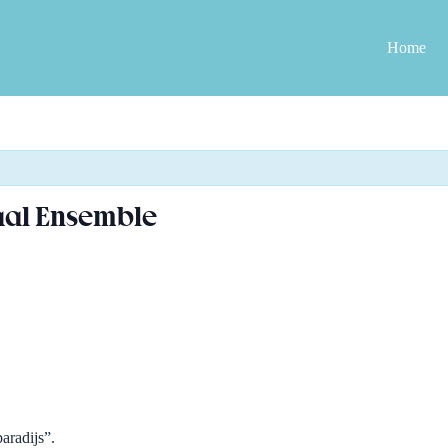
Home
caal Ensemble
aradijs”.