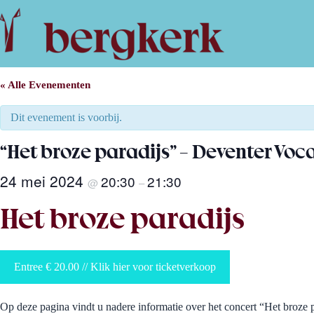
Ga
naar
de
inhoud
« Alle Evenementen
Dit evenement is voorbij.
“Het broze paradijs” – Deventer Vo
24 mei 2024
20:30
21:30
@
–
Het broze paradijs
Entree € 20.00 // Klik hier voor ticketverkoop
Op deze pagina vindt u nadere informatie over het concert “Het broze p