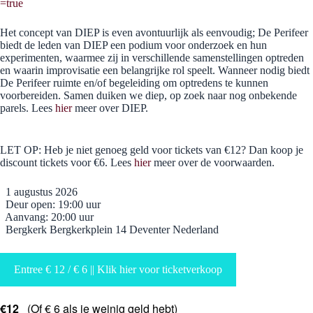
=true
Het concept van DIEP is even avontuurlijk als eenvoudig; De Perifeer
biedt de leden van DIEP een podium voor onderzoek en hun
experimenten, waarmee zij in verschillende samenstellingen optreden
en waarin improvisatie een belangrijke rol speelt. Wanneer nodig biedt
De Perifeer ruimte en/of begeleiding om optredens te kunnen
voorbereiden. Samen duiken we diep, op zoek naar nog onbekende
parels. Lees
hier
meer over DIEP.
LET OP: Heb je niet genoeg geld voor tickets van €12? Dan koop je
discount tickets voor €6. Lees
hier
meer over de voorwaarden.
1 augustus 2026
Deur open: 19:00 uur
Aanvang: 20:00 uur
Bergkerk Bergkerkplein 14 Deventer Nederland
Entree € 12 / € 6 || Klik hier voor ticketverkoop
€12
(Of € 6 als je weinig geld hebt)