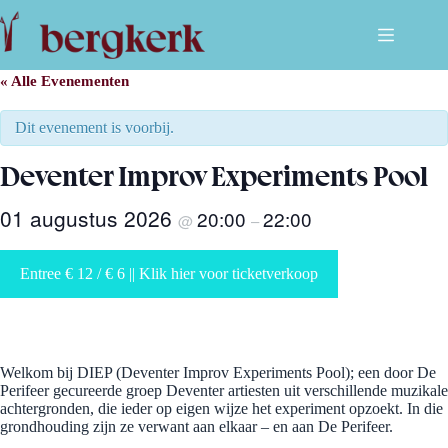
Ga
naar
de
inhoud
« Alle Evenementen
Dit evenement is voorbij.
Deventer Improv Experiments Pool
01 augustus 2026
20:00
22:00
@
–
Entree € 12 / € 6 || Klik hier voor ticketverkoop
Welkom bij DIEP (Deventer Improv Experiments Pool); een door De
Perifeer gecureerde groep Deventer artiesten uit verschillende muzikale
achtergronden, die ieder op eigen wijze het experiment opzoekt. In die
grondhouding zijn ze verwant aan elkaar – en aan De Perifeer.