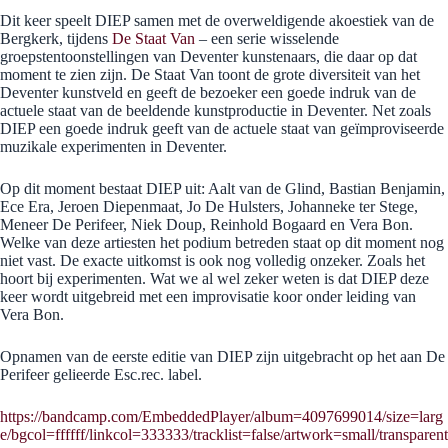
Dit keer speelt DIEP samen met de overweldigende akoestiek van de
Bergkerk, tijdens
De Staat Van
– een serie wisselende
groepstentoonstellingen van Deventer kunstenaars, die daar op dat
moment te zien zijn. De Staat Van toont de grote diversiteit van het
Deventer kunstveld en geeft de bezoeker een goede indruk van de
actuele staat van de beeldende kunstproductie in Deventer. Net zoals
DIEP een goede indruk geeft van de actuele staat van geïmproviseerde
muzikale experimenten in Deventer.
Op dit moment bestaat DIEP uit: Aalt van de Glind, Bastian Benjamin,
Ece Era, Jeroen Diepenmaat, Jo De Hulsters, Johanneke ter Stege,
Meneer De Perifeer, Niek Doup, Reinhold Bogaard en Vera Bon.
Welke van deze artiesten het podium betreden staat op dit moment nog
niet vast. De exacte uitkomst is ook nog volledig onzeker. Zoals het
hoort bij experimenten. Wat we al wel zeker weten is dat DIEP deze
keer wordt uitgebreid met een improvisatie koor onder leiding van
Vera Bon.
Opnamen van de eerste editie van DIEP zijn uitgebracht op het aan De
Perifeer gelieerde Esc.rec. label.
https://bandcamp.com/EmbeddedPlayer/album=4097699014/size=larg
e/bgcol=ffffff/linkcol=333333/tracklist=false/artwork=small/transparent