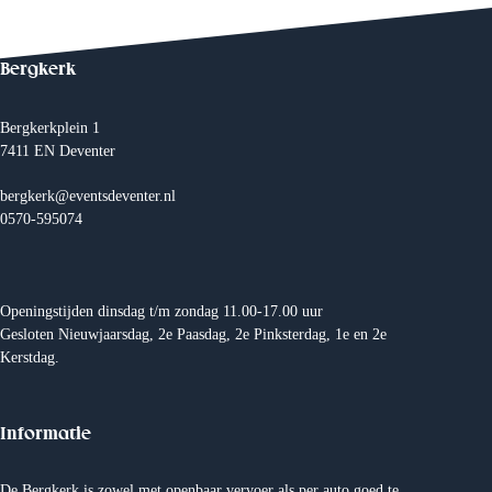
m
e
n
t
Bergkerk
N
a
v
Bergkerkplein 1
i
7411 EN Deventer
g
a
t
bergkerk@eventsdeventer.nl
i
0570-595074
e
Openingstijden dinsdag t/m zondag 11.00-17.00 uur
Gesloten Nieuwjaarsdag, 2e Paasdag, 2e Pinksterdag, 1e en 2e
Kerstdag.
Informatie
De Bergkerk is zowel met openbaar vervoer als per auto goed te