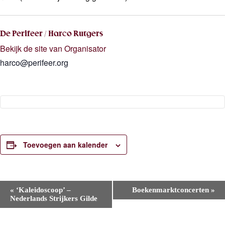
De Perifeer / Harco Rutgers
Bekijk de site van Organisator
harco@perifeer.org
Toevoegen aan kalender
E
«
‘Kaleidoscoop’ –
Boekenmarktconcerten
»
v
Nederlands Strijkers Gilde
e
n
e