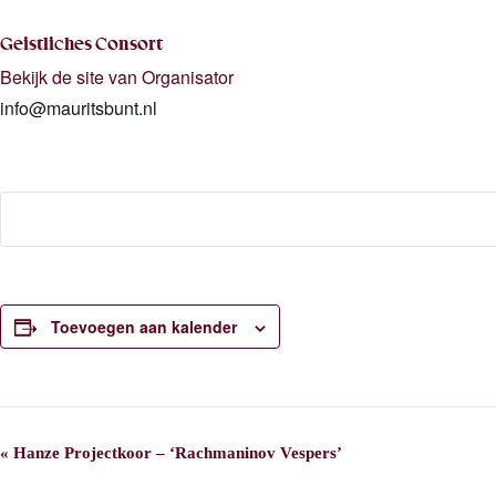
Geistliches Consort
Bekijk de site van Organisator
info@mauritsbunt.nl
Toevoegen aan kalender
E
«
Hanze Projectkoor – ‘Rachmaninov Vespers’
v
e