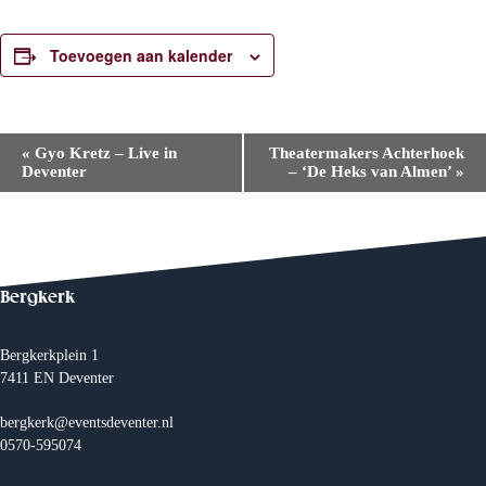
Toevoegen aan kalender
E
«
Gyo Kretz – Live in
Theatermakers Achterhoek
v
Deventer
– ‘De Heks van Almen’
»
e
n
e
m
e
n
t
Bergkerk
N
a
v
Bergkerkplein 1
i
7411 EN Deventer
g
a
t
bergkerk@eventsdeventer.nl
i
0570-595074
e