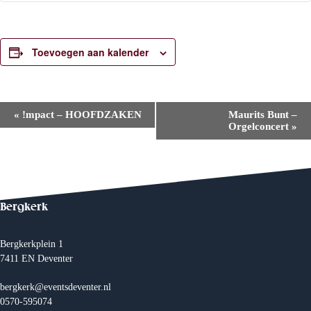
Toevoegen aan kalender
E
«
!mpact – HOOFDZAKEN
Maurits Bunt –
v
Orgelconcert
»
e
n
e
m
e
n
t
Bergkerk
N
a
v
Bergkerkplein 1
i
7411 EN Deventer
g
a
t
bergkerk@eventsdeventer.nl
i
0570-595074
e