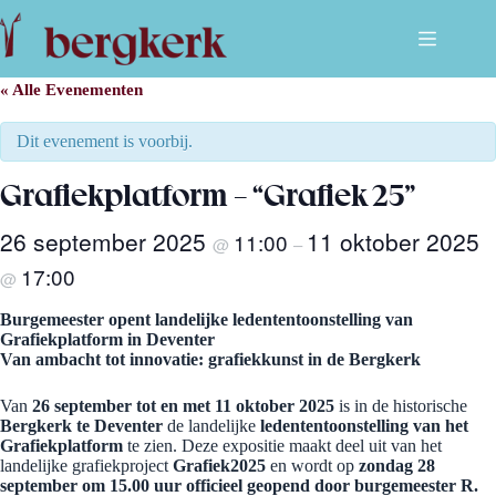
Ga
naar
de
inhoud
« Alle Evenementen
Dit evenement is voorbij.
Grafiekplatform – “Grafiek 25”
26 september 2025
11 oktober 2025
11:00
@
–
17:00
@
Burgemeester opent landelijke ledententoonstelling van
Grafiekplatform in Deventer
Van ambacht tot innovatie: grafiekkunst in de Bergkerk
Van
26 september tot en met 11 oktober 2025
is in de historische
Bergkerk te Deventer
de landelijke
ledententoonstelling van het
Grafiekplatform
te zien. Deze expositie maakt deel uit van het
landelijke grafiekproject
Grafiek2025
en wordt op
zondag 28
september om 15.00 uur officieel geopend door burgemeester R.