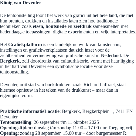
König van Deventer
.
De tentoonstelling toont het werk van grafici uit het hele land, die met
hun prenten, drukken en installaties laten zien hoe traditionele
technieken zoals
etsen, houtsnede
en
zeefdruk
samensmelten met
hedendaagse toepassingen, digitale experimenten en vrije interpretaties.
Het
Grafiekplatform
is een landelijk netwerk van kunstenaars,
instellingen en grafiekwerkplaatsen dat zich inzet voor de
zichtbaarheid en vernieuwing van grafische kunst in Nederland. De
Bergkerk
, zelf doordrenkt van cultuurhistorie, vormt met haar ligging
in het hart van Deventer een symbolische locatie voor deze
tentoonstelling.
Deventer, ooit stad van boekdrukkers zoals Richard Paffraet, staat
hiermee opnieuw in het teken van de drukkunst – maar dan in
eigentijdse vorm.
Praktische informatie
Locatie
: Bergkerk, Bergkerkplein 1, 7411 EN
Deventer
Tentoonstelling
: 26 september t/m 11 oktober 2025
Openingstijden:
dinsdag t/m zondag 11.00 – 17.00 uur Toegang vrij
Opening
: zondag 28 september, 15.00 uur – door burgemeester R.