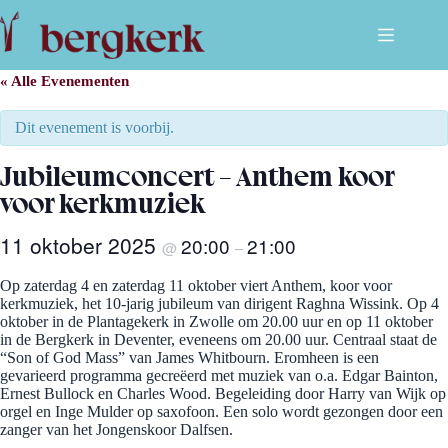
Ga
naar
de
inhoud
« Alle Evenementen
Dit evenement is voorbij.
Jubileumconcert – Anthem koor
voor kerkmuziek
11 oktober 2025
20:00
21:00
@
–
Op zaterdag 4 en zaterdag 11 oktober viert Anthem, koor voor
kerkmuziek, het 10-jarig jubileum van dirigent Raghna Wissink. Op 4
oktober in de Plantagekerk in Zwolle om 20.00 uur en op 11 oktober
in de Bergkerk in Deventer, eveneens om 20.00 uur. Centraal staat de
“Son of God Mass” van James Whitbourn. Eromheen is een
gevarieerd programma gecreëerd met muziek van o.a. Edgar Bainton,
Ernest Bullock en Charles Wood. Begeleiding door Harry van Wijk op
orgel en Inge Mulder op saxofoon. Een solo wordt gezongen door een
zanger van het Jongenskoor Dalfsen.