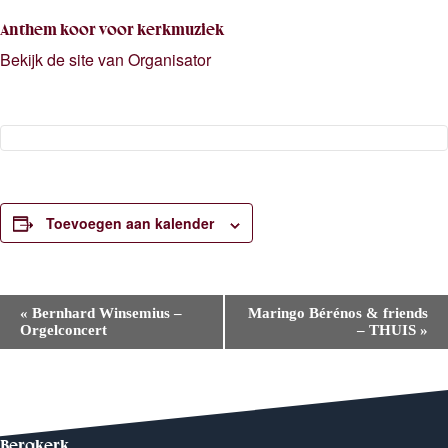
Anthem koor voor kerkmuziek
Bekijk de site van Organisator
Toevoegen aan kalender
E
«
Bernhard Winsemius –
Maringo Bérénos & friends
v
Orgelconcert
– THUIS
»
e
n
e
m
e
n
t
Bergkerk