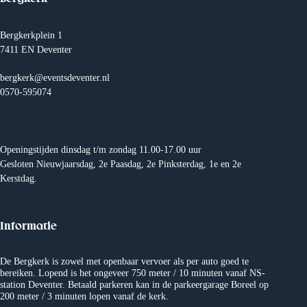
N
a
v
Bergkerkplein 1
i
7411 EN Deventer
g
a
t
bergkerk@eventsdeventer.nl
i
0570-595074
e
Openingstijden dinsdag t/m zondag 11.00-17.00 uur
Gesloten Nieuwjaarsdag, 2e Paasdag, 2e Pinksterdag, 1e en 2e
Kerstdag.
Informatie
De Bergkerk is zowel met openbaar vervoer als per auto goed te
bereiken. Lopend is het ongeveer 750 meter / 10 minuten vanaf NS-
station Deventer. Betaald parkeren kan in de parkeergarage Boreel op
200 meter / 3 minuten lopen vanaf de kerk.