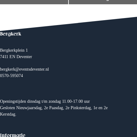
e
n
e
m
e
n
t
Bergkerk
N
a
v
Bergkerkplein 1
i
7411 EN Deventer
g
a
t
bergkerk@eventsdeventer.nl
i
0570-595074
e
Openingstijden dinsdag t/m zondag 11.00-17.00 uur
Gesloten Nieuwjaarsdag, 2e Paasdag, 2e Pinksterdag, 1e en 2e
Kerstdag.
Informatie