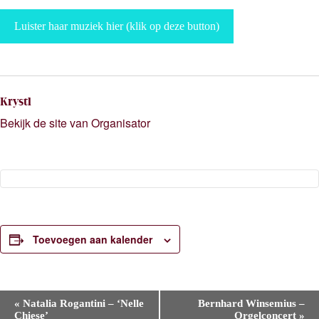
Luister haar muziek hier (klik op deze button)
Krystl
Bekijk de site van Organisator
Toevoegen aan kalender
E
«
Natalia Rogantini – ‘Nelle
Bernhard Winsemius –
v
Chiese’
Orgelconcert
»