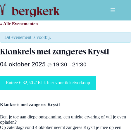
Ga
naar
de
inhoud
« Alle Evenementen
Dit evenement is voorbij.
Klankreis met zangeres Krystl
04 oktober 2025
19:30
21:30
@
–
Entree € 32,50 // Klik hier voor ticketverkoop
Klankreis met zangeres Krystl
Ben je toe aan diepe ontspanning, een unieke ervaring of wil je even
opladen?
Op zaterdagavond 4 oktober neemt zangeres Krystl je mee op een