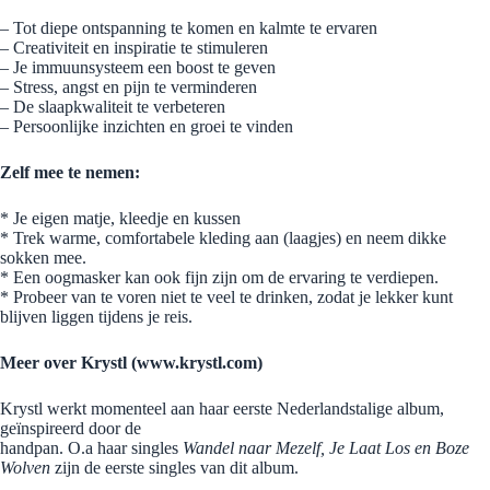
– Tot diepe ontspanning te komen en kalmte te ervaren
– Creativiteit en inspiratie te stimuleren
– Je immuunsysteem een boost te geven
– Stress, angst en pijn te verminderen
– De slaapkwaliteit te verbeteren
– Persoonlijke inzichten en groei te vinden
Zelf mee te nemen:
* Je eigen matje, kleedje en kussen
* Trek warme, comfortabele kleding aan (laagjes) en neem dikke
sokken mee.
* Een oogmasker kan ook fijn zijn om de ervaring te verdiepen.
* Probeer van te voren niet te veel te drinken, zodat je lekker kunt
blijven liggen tijdens je reis.
Meer over Krystl (
www.krystl.com)
Krystl werkt momenteel aan haar eerste Nederlandstalige album,
geïnspireerd door de
handpan. O.a haar singles
Wandel naar Mezelf,
Je Laat Los en Boze
Wolven
zijn de eerste singles van dit album.