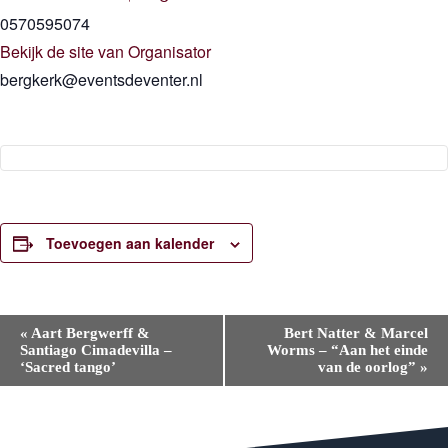
0570595074
Bekijk de site van Organisator
bergkerk@eventsdeventer.nl
Toevoegen aan kalender
E
«
Aart Bergwerff &
Bert Natter & Marcel
v
Santiago Cimadevilla –
Worms – “Aan het einde
e
‘Sacred tango’
van de oorlog”
»
n
e
m
e
n