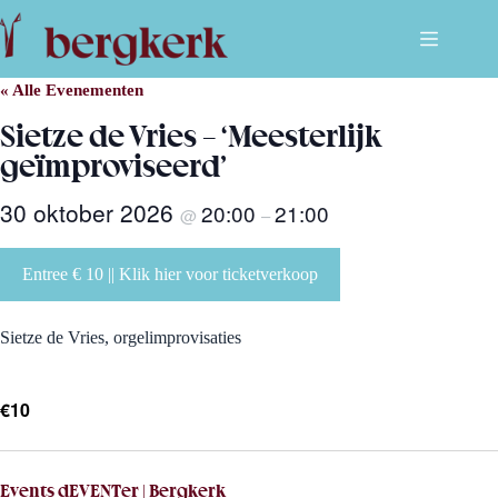
Ga
naar
de
inhoud
« Alle Evenementen
Sietze de Vries – ‘Meesterlijk
geïmproviseerd’
30 oktober 2026
20:00
21:00
@
–
Entree € 10 || Klik hier voor ticketverkoop
Sietze de Vries, orgelimprovisaties
€10
Events dEVENTer | Bergkerk