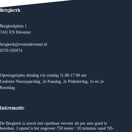
t
N
Bergkerk
a
v
i
Bergkerkplein 1
g
7411 EN Deventer
a
t
i
bergkerk@eventsdeventer.nl
e
0570-595074
Openingstijden dinsdag t/m zondag 11.00-17.00 uur
Gesloten Nieuwjaarsdag, 2e Paasdag, 2e Pinksterdag, 1e en 2e
Kerstdag.
Informatie
De Bergkerk is zowel met openbaar vervoer als per auto goed te
bereiken. Lopend is het ongeveer 750 meter / 10 minuten vanaf NS-