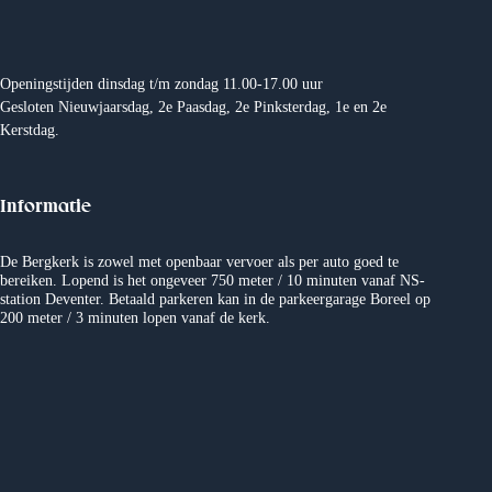
e
Openingstijden dinsdag t/m zondag 11.00-17.00 uur
Gesloten Nieuwjaarsdag, 2e Paasdag, 2e Pinksterdag, 1e en 2e
Kerstdag.
Informatie
De Bergkerk is zowel met openbaar vervoer als per auto goed te
bereiken. Lopend is het ongeveer 750 meter / 10 minuten vanaf NS-
station Deventer. Betaald parkeren kan in de parkeergarage Boreel op
200 meter / 3 minuten lopen vanaf de kerk.