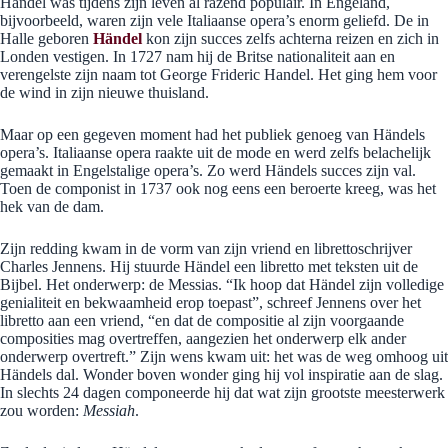
Händel was tijdens zijn leven al razend populair. In Engeland,
bijvoorbeeld, waren zijn vele Italiaanse opera’s enorm geliefd. De in
Halle geboren
Händel
kon zijn succes zelfs achterna reizen en zich in
Londen vestigen. In 1727 nam hij de Britse nationaliteit aan en
verengelste zijn naam tot George Frideric Handel. Het ging hem voor
de wind in zijn nieuwe thuisland.
Maar op een gegeven moment had het publiek genoeg van Händels
opera’s. Italiaanse opera raakte uit de mode en werd zelfs belachelijk
gemaakt in Engelstalige opera’s. Zo werd Händels succes zijn val.
Toen de componist in 1737 ook nog eens een beroerte kreeg, was het
hek van de dam.
Zijn redding kwam in de vorm van zijn vriend en librettoschrijver
Charles Jennens. Hij stuurde Händel een libretto met teksten uit de
Bijbel. Het onderwerp: de Messias. “Ik hoop dat Händel zijn volledige
genialiteit en bekwaamheid erop toepast”, schreef Jennens over het
libretto aan een vriend, “en dat de compositie al zijn voorgaande
composities mag overtreffen, aangezien het onderwerp elk ander
onderwerp overtreft.” Zijn wens kwam uit: het was de weg omhoog uit
Händels dal. Wonder boven wonder ging hij vol inspiratie aan de slag.
In slechts 24 dagen componeerde hij dat wat zijn grootste meesterwerk
zou worden:
Messiah
.