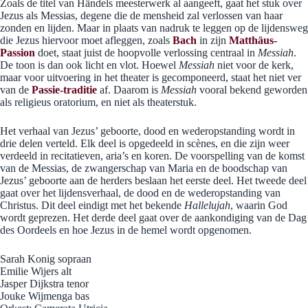
Zoals de titel van Händels meesterwerk al aangeeft, gaat het stuk over
Jezus als Messias, degene die de mensheid zal verlossen van haar
zonden en lijden. Maar in plaats van nadruk te leggen op de lijdensweg
die Jezus hiervoor moet afleggen, zoals
Bach
in zijn
Matthäus-
Passion
doet, staat juist de hoopvolle verlossing centraal in
Messiah
.
De toon is dan ook licht en vlot. Hoewel
Messiah
niet voor de kerk,
maar voor uitvoering in het theater is gecomponeerd, staat het niet ver
van de
Passie-traditie
af. Daarom is
Messiah
vooral bekend geworden
als religieus oratorium, en niet als theaterstuk.
Het verhaal van Jezus’ geboorte, dood en wederopstanding wordt in
drie delen verteld. Elk deel is opgedeeld in scènes, en die zijn weer
verdeeld in recitatieven, aria’s en koren. De voorspelling van de komst
van de Messias, de zwangerschap van Maria en de boodschap van
Jezus’ geboorte aan de herders beslaan het eerste deel. Het tweede deel
gaat over het lijdensverhaal, de dood en de wederopstanding van
Christus. Dit deel eindigt met het bekende
Hallelujah
, waarin God
wordt geprezen. Het derde deel gaat over de aankondiging van de Dag
des Oordeels en hoe Jezus in de hemel wordt opgenomen.
Sarah Konig sopraan
Emilie Wijers alt
Jasper Dijkstra tenor
Jouke Wijmenga bas