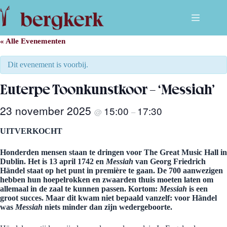
Ga
naar
de
inhoud
« Alle Evenementen
Dit evenement is voorbij.
Euterpe Toonkunstkoor – ‘Messiah’
23 november 2025
15:00
17:30
@
–
UITVERKOCHT
Honderden mensen staan te dringen voor The Great Music Hall in
Dublin. Het is 13 april 1742 en
Messiah
van Georg Friedrich
Händel staat op het punt in première te gaan. De 700 aanwezigen
hebben hun hoepelrokken en zwaarden thuis moeten laten om
allemaal in de zaal te kunnen passen. Kortom:
Messiah
is een
groot succes. Maar dit kwam niet bepaald vanzelf: voor Händel
was
Messiah
niets minder dan zijn wedergeboorte.