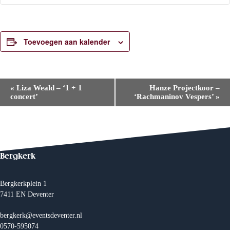
Toevoegen aan kalender
E
«
Liza Weald – ‘1 + 1
Hanze Projectkoor –
v
concert’
‘Rachmaninov Vespers’
»
e
n
e
m
e
n
t
Bergkerk
N
a
v
Bergkerkplein 1
i
7411 EN Deventer
g
a
t
bergkerk@eventsdeventer.nl
i
0570-595074