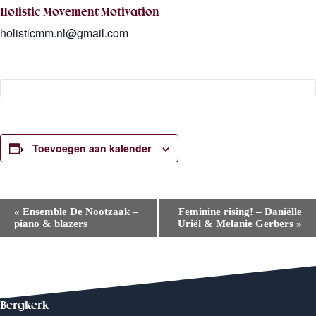
Holistic Movement Motivation
holisticmm.nl@gmail.com
Toevoegen aan kalender
E
«
Ensemble De Nootzaak –
Feminine rising! – Daniëlle
v
piano & blazers
Uriël & Melanie Gerbers
»
e
n
e
m
e
n
t
Bergkerk
N