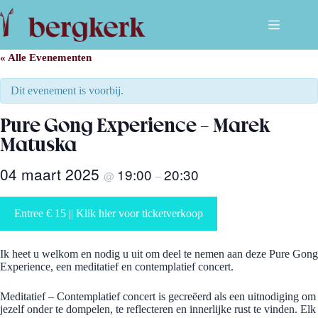
Ga
naar
de
inhoud
« Alle Evenementen
Dit evenement is voorbij.
Pure Gong Experience – Marek
Matuska
04 maart 2025
19:00
20:30
@
–
Entree € 15 || Klik hier voor ticketverkoop
Ik heet u welkom en nodig u uit om deel te nemen aan deze Pure Gong
Experience, een meditatief en contemplatief concert.
Meditatief – Contemplatief concert is gecreëerd als een uitnodiging om
jezelf onder te dompelen, te reflecteren en innerlijke rust te vinden. Elk