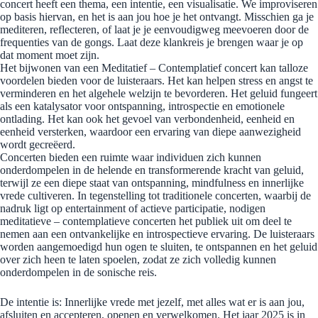
concert heeft een thema, een intentie, een visualisatie. We improviseren
op basis hiervan, en het is aan jou hoe je het ontvangt. Misschien ga je
mediteren, reflecteren, of laat je je eenvoudigweg meevoeren door de
frequenties van de gongs. Laat deze klankreis je brengen waar je op
dat moment moet zijn.
Het bijwonen van een Meditatief – Contemplatief concert kan talloze
voordelen bieden voor de luisteraars. Het kan helpen stress en angst te
verminderen en het algehele welzijn te bevorderen. Het geluid fungeert
als een katalysator voor ontspanning, introspectie en emotionele
ontlading. Het kan ook het gevoel van verbondenheid, eenheid en
eenheid versterken, waardoor een ervaring van diepe aanwezigheid
wordt gecreëerd.
Concerten bieden een ruimte waar individuen zich kunnen
onderdompelen in de helende en transformerende kracht van geluid,
terwijl ze een diepe staat van ontspanning, mindfulness en innerlijke
vrede cultiveren. In tegenstelling tot traditionele concerten, waarbij de
nadruk ligt op entertainment of actieve participatie, nodigen
meditatieve – contemplatieve concerten het publiek uit om deel te
nemen aan een ontvankelijke en introspectieve ervaring. De luisteraars
worden aangemoedigd hun ogen te sluiten, te ontspannen en het geluid
over zich heen te laten spoelen, zodat ze zich volledig kunnen
onderdompelen in de sonische reis.
De intentie is: Innerlijke vrede met jezelf, met alles wat er is aan jou,
afsluiten en accepteren, openen en verwelkomen. Het jaar 2025 is in