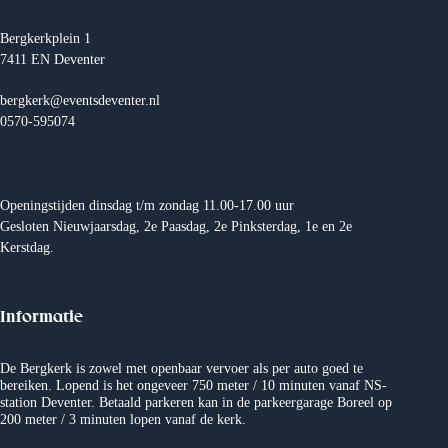
a
v
Bergkerkplein 1
i
7411 EN Deventer
g
a
t
bergkerk@eventsdeventer.nl
i
0570-595074
e
Openingstijden dinsdag t/m zondag 11.00-17.00 uur
Gesloten Nieuwjaarsdag, 2e Paasdag, 2e Pinksterdag, 1e en 2e
Kerstdag.
Informatie
De Bergkerk is zowel met openbaar vervoer als per auto goed te
bereiken. Lopend is het ongeveer 750 meter / 10 minuten vanaf NS-
station Deventer. Betaald parkeren kan in de parkeergarage Boreel op
200 meter / 3 minuten lopen vanaf de kerk.