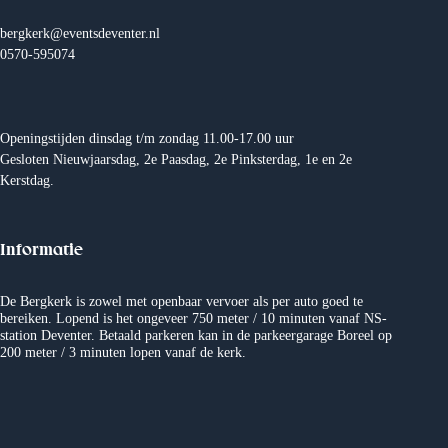
t
i
bergkerk@eventsdeventer.nl
e
0570-595074
Openingstijden dinsdag t/m zondag 11.00-17.00 uur
Gesloten Nieuwjaarsdag, 2e Paasdag, 2e Pinksterdag, 1e en 2e
Kerstdag.
Informatie
De Bergkerk is zowel met openbaar vervoer als per auto goed te
bereiken. Lopend is het ongeveer 750 meter / 10 minuten vanaf NS-
station Deventer. Betaald parkeren kan in de parkeergarage Boreel op
200 meter / 3 minuten lopen vanaf de kerk.