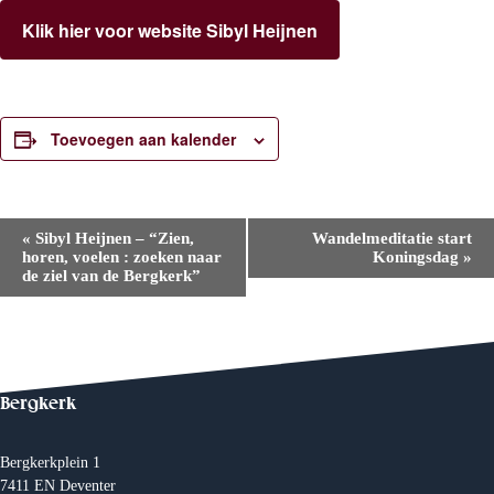
Klik hier voor website Sibyl Heijnen
Toevoegen aan kalender
E
«
Sibyl Heijnen – “Zien,
Wandelmeditatie start
v
horen, voelen : zoeken naar
Koningsdag
»
e
de ziel van de Bergkerk”
n
e
m
e
n
t
N
Bergkerk
a
v
i
Bergkerkplein 1
g
7411 EN Deventer
a