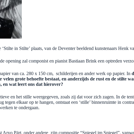
e ‘Stilte in Stilte’ plaats, van de Deventer beeldend kunstenaars Henk
de opening zal componist en pianist Bastiaan Brink een optreden verzo
 papier van ca. 280 x 150 cm, schilderijen en ander werk op papier. In
d
velen grote behoefte bestaat, en anderzijds de rust en de stilte w
 en wat leert ons dat hierover?
ieve en het stille weergegeven, zoals zij dat voor zich zagen. In de ten
 tegen elkaar op te hangen, ontstaat een ‘stille’ binnenruimte in cont
 werken te ondergaan.
 Arvo Pärt, onder andere zijn compositie “Spiegel im Spiegel”, vanwege 