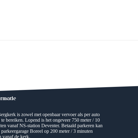
ormatie
ergkerk is zowel met openbaar vervoer als per auto
 te bereiken. Lopend is het ongeveer 750 meter / 10
ten vanaf NS-station Deventer. Betaald parkeren kan
e parkeergarage Boreel op 200 meter / 3 minuten
n vanaf de kerk.