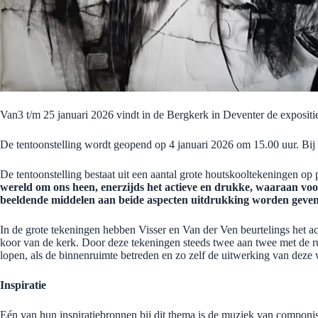
Van3 t/m 25 januari 2026 vindt in de Bergkerk in Deventer de expositi
De tentoonstelling wordt geopend op 4 januari 2026 om 15.00 uur. Bij 
De tentoonstelling bestaat uit een aantal grote houtskooltekeningen op
wereld om ons heen, enerzijds het actieve en drukke, waaraan voor 
beeldende middelen aan beide aspecten uitdrukking worden geven,
In de grote tekeningen hebben Visser en Van der Ven beurtelings het act
koor van de kerk. Door deze tekeningen steeds twee aan twee met de rug
lopen, als de binnenruimte betreden en zo zelf de uitwerking van deze
Inspiratie
Eén van hun inspiratiebronnen bij dit thema is de muziek van componist