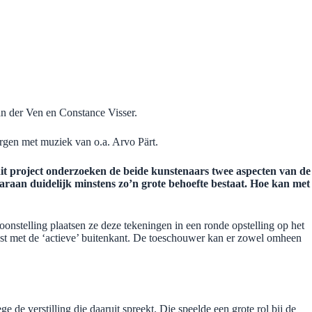
 van der Ven en Constance Visser.
rgen met muziek van o.a. Arvo Pärt.
it project onderzoeken de beide kunstenaars twee aspecten van de
aaraan duidelijk minstens zo’n grote behoefte bestaat. Hoe kan met
toonstelling plaatsen ze deze tekeningen in een ronde opstelling op het
rast met de ‘actieve’ buitenkant. De toeschouwer kan er zowel omheen
de verstilling die daaruit spreekt. Die speelde een grote rol bij de