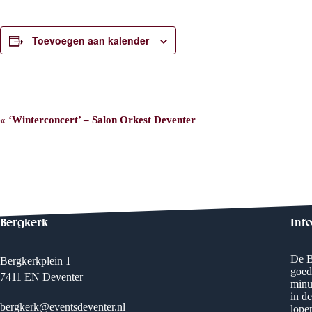
Toevoegen aan kalender
E
«
‘Winterconcert’ – Salon Orkest Deventer
v
e
n
e
m
e
n
t
Bergkerk
Inf
N
a
v
De B
Bergkerkplein 1
i
goed
g
7411 EN Deventer
minu
a
in d
t
bergkerk@eventsdeventer.nl
i
lope