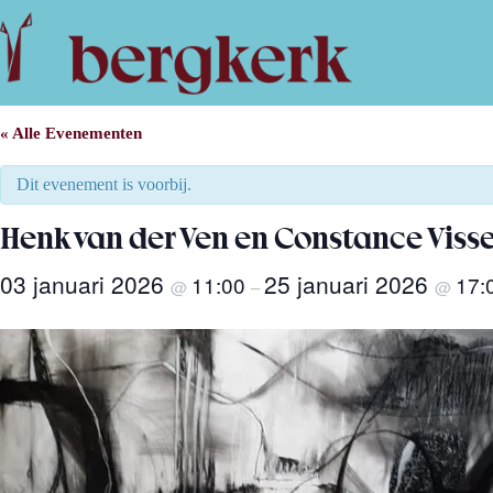
Ga
naar
de
inhoud
« Alle Evenementen
Dit evenement is voorbij.
Henk van der Ven en Constance Visser
03 januari 2026
25 januari 2026
11:00
17:
@
–
@