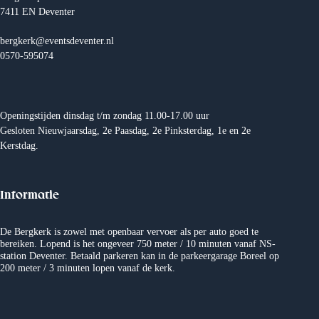
i
7411 EN Deventer
g
a
t
bergkerk@eventsdeventer.nl
i
0570-595074
e
Openingstijden dinsdag t/m zondag 11.00-17.00 uur
Gesloten Nieuwjaarsdag, 2e Paasdag, 2e Pinksterdag, 1e en 2e
Kerstdag.
Informatie
De Bergkerk is zowel met openbaar vervoer als per auto goed te
bereiken. Lopend is het ongeveer 750 meter / 10 minuten vanaf NS-
station Deventer. Betaald parkeren kan in de parkeergarage Boreel op
200 meter / 3 minuten lopen vanaf de kerk.