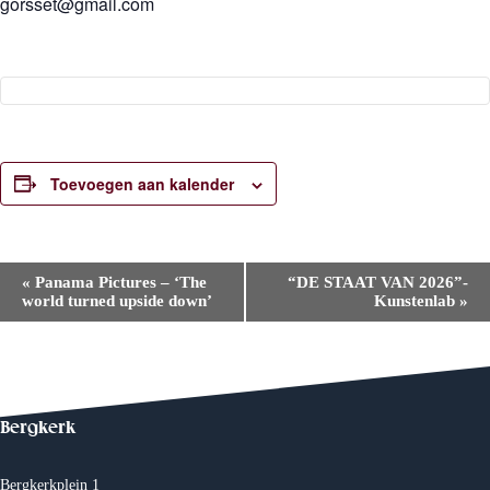
gorsset@gmail.com
Toevoegen aan kalender
E
«
Panama Pictures – ‘The
“DE STAAT VAN 2026”-
v
world turned upside down’
Kunstenlab
»
e
n
e
m
e
n
t
Bergkerk
N
a
v
Bergkerkplein 1