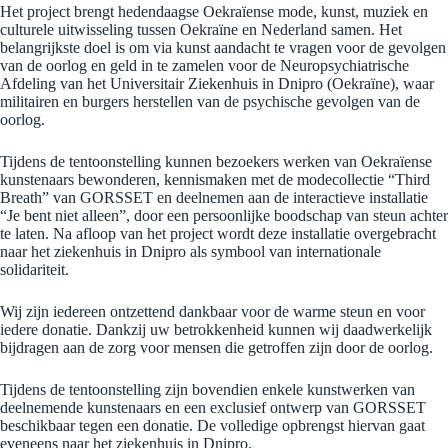
Het project brengt hedendaagse Oekraïense mode, kunst, muziek en
culturele uitwisseling tussen Oekraïne en Nederland samen. Het
belangrijkste doel is om via kunst aandacht te vragen voor de gevolgen
van de oorlog en geld in te zamelen voor de Neuropsychiatrische
Afdeling van het Universitair Ziekenhuis in Dnipro (Oekraïne), waar
militairen en burgers herstellen van de psychische gevolgen van de
oorlog.
Tijdens de tentoonstelling kunnen bezoekers werken van Oekraïense
kunstenaars bewonderen, kennismaken met de modecollectie “Third
Breath” van GORSSET en deelnemen aan de interactieve installatie
“Je bent niet alleen”, door een persoonlijke boodschap van steun achter
te laten. Na afloop van het project wordt deze installatie overgebracht
naar het ziekenhuis in Dnipro als symbool van internationale
solidariteit.
Wij zijn iedereen ontzettend dankbaar voor de warme steun en voor
iedere donatie. Dankzij uw betrokkenheid kunnen wij daadwerkelijk
bijdragen aan de zorg voor mensen die getroffen zijn door de oorlog.
Tijdens de tentoonstelling zijn bovendien enkele kunstwerken van
deelnemende kunstenaars en een exclusief ontwerp van GORSSET
beschikbaar tegen een donatie. De volledige opbrengst hiervan gaat
eveneens naar het ziekenhuis in Dnipro.