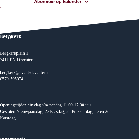
e
Abonneer op kalender
n
w
Bergkerk
e
e
Bergkerkplein 1
7411 EN Deventer
r
bergkerk@eventsdeventer.nl
g
0570-595074
e
v
Openingstijden dinsdag t/m zondag 11.00-17.00 uur
Gesloten Nieuwjaarsdag, 2e Paasdag, 2e Pinksterdag, 1e en 2e
e
Kerstdag.
n