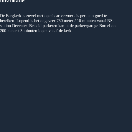
Informatie
n
De Bergkerk is zowel met openbaar vervoer als per auto goed te
a
bereiken. Lopend is het ongeveer 750 meter / 10 minuten vanaf NS-
station Deventer. Betaald parkeren kan in de parkeergarage Boreel op
200 meter / 3 minuten lopen vanaf de kerk.
v
i
g
a
t
i
e