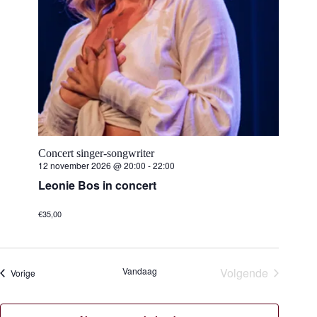
n
m
n
.
a
v
t
i
g
e
a
t
i
n
e
Z
Concert singer-songwriter
o
12 november 2026 @ 20:00
-
22:00
Leonie Bos in concert
e
€35,00
k
e
Vandaag
Volgende
Evenementen
Vorige
n
Evenementen