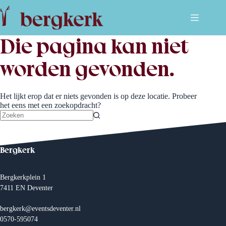
Ga
naar
de
inhoud
Die pagina kan niet
worden gevonden.
Het lijkt erop dat er niets gevonden is op deze locatie. Probeer
het eens met een zoekopdracht?
Geen
resultaten
Bergkerk
Bergkerkplein 1
7411 EN Deventer
bergkerk@eventsdeventer.nl
0570-595074