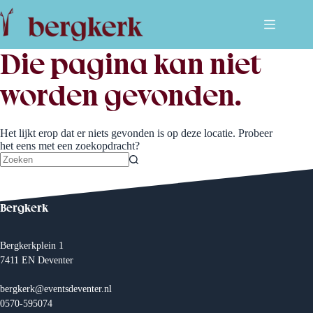
Ga
naar
de
inhoud
Die pagina kan niet
worden gevonden.
Het lijkt erop dat er niets gevonden is op deze locatie. Probeer
het eens met een zoekopdracht?
Geen
resultaten
Bergkerk
Bergkerkplein 1
7411 EN Deventer
bergkerk@eventsdeventer.nl
0570-595074