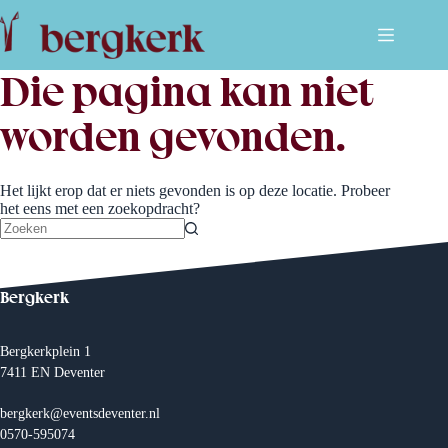
Ga
naar
de
inhoud
Die pagina kan niet
worden gevonden.
Het lijkt erop dat er niets gevonden is op deze locatie. Probeer
het eens met een zoekopdracht?
Geen
resultaten
Bergkerk
Bergkerkplein 1
7411 EN Deventer
bergkerk@eventsdeventer.nl
0570-595074