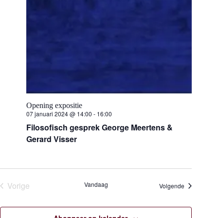
n
m
n
.
a
v
t
i
g
e
a
t
i
n
e
Z
Opening expositie
o
07 januari 2024 @ 14:00
-
16:00
Filosofisch gesprek George Meertens &
e
Gerard Visser
k
e
Vorige
Vandaag
Evenemente
Volgende
n
Evenementen