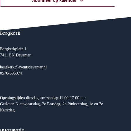
e
Abonneer op kalender
n
w
Bergkerk
e
e
Bergkerkplein 1
7411 EN Deventer
r
bergkerk@eventsdeventer.nl
0570-595074
g
e
Openingstijden dinsdag t/m zondag 11.00-17.00 uur
v
Gesloten Nieuwjaarsdag, 2e Paasdag, 2e Pinksterdag, 1e en 2e
Kerstdag.
e
n
Informatie