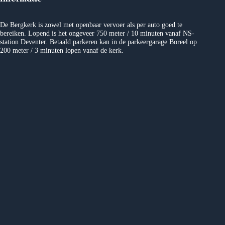
n
De Bergkerk is zowel met openbaar vervoer als per auto goed te
a
bereiken. Lopend is het ongeveer 750 meter / 10 minuten vanaf NS-
station Deventer. Betaald parkeren kan in de parkeergarage Boreel op
200 meter / 3 minuten lopen vanaf de kerk.
v
i
g
a
t
i
e