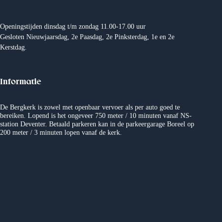
n
Openingstijden dinsdag t/m zondag 11.00-17.00 uur
e
Gesloten Nieuwjaarsdag, 2e Paasdag, 2e Pinksterdag, 1e en 2e
Kerstdag.
n
w
Informatie
e
De Bergkerk is zowel met openbaar vervoer als per auto goed te
bereiken. Lopend is het ongeveer 750 meter / 10 minuten vanaf NS-
e
station Deventer. Betaald parkeren kan in de parkeergarage Boreel op
200 meter / 3 minuten lopen vanaf de kerk.
r
g
e
v