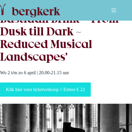
Ga
naar
de
Bastiaan Brink – ‘From
inhoud
Dusk till Dark ~
Reduced Musical
Landscapes’
Wo 2 t/m zo 6 april | 20.00-21.15 uur
Klik hier voor ticketverkoop // Entree € 22