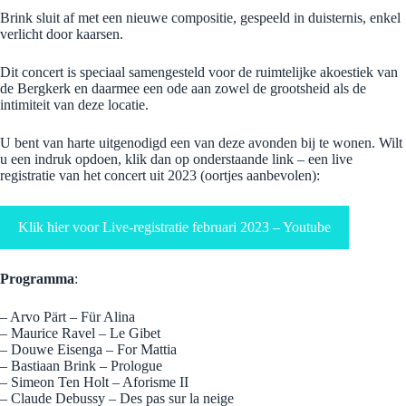
Brink sluit af met een nieuwe compositie, gespeeld in duisternis, enkel
verlicht door kaarsen.
Dit concert is speciaal samengesteld voor de ruimtelijke akoestiek van
de Bergkerk en daarmee een ode aan zowel de grootsheid als de
intimiteit van deze locatie.
U bent van harte uitgenodigd een van deze avonden bij te wonen. Wilt
u een indruk opdoen, klik dan op onderstaande link – een live
registratie van het concert uit 2023 (oortjes aanbevolen):
Klik hier voor Live-registratie februari 2023 – Youtube
Programma
:
– Arvo Pärt – Für Alina
– Maurice Ravel – Le Gibet
– Douwe Eisenga – For Mattia
– Bastiaan Brink – Prologue
– Simeon Ten Holt – Aforisme II
– Claude Debussy – Des pas sur la neige