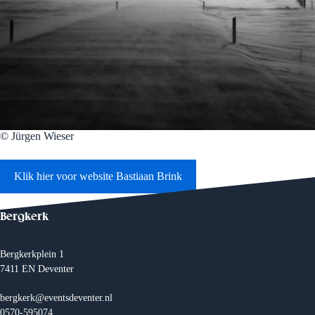
© Jürgen Wieser
Klik hier voor website Bastiaan Brink
Bergkerk
Bergkerkplein 1
7411 EN Deventer
bergkerk@eventsdeventer.nl
0570-595074