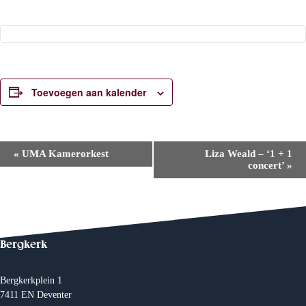
Toevoegen aan kalender
E
«
UMA Kamerorkest
Liza Weald – ‘1 + 1
v
concert’
»
e
n
e
m
e
n
t
Bergkerk
N
a
v
Bergkerkplein 1
i
7411 EN Deventer
g