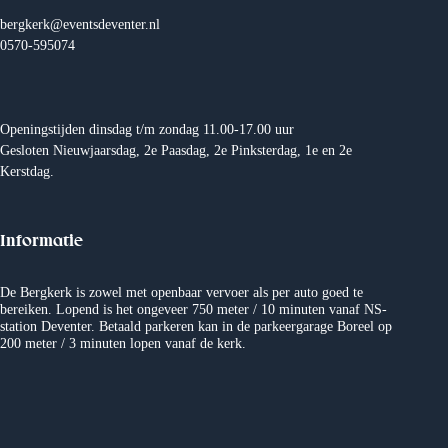
a
t
bergkerk@eventsdeventer.nl
i
0570-595074
e
Openingstijden dinsdag t/m zondag 11.00-17.00 uur
Gesloten Nieuwjaarsdag, 2e Paasdag, 2e Pinksterdag, 1e en 2e
Kerstdag.
Informatie
De Bergkerk is zowel met openbaar vervoer als per auto goed te
bereiken. Lopend is het ongeveer 750 meter / 10 minuten vanaf NS-
station Deventer. Betaald parkeren kan in de parkeergarage Boreel op
200 meter / 3 minuten lopen vanaf de kerk.