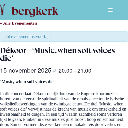
Ga
naar
de
inhoud
« Alle Evenementen
Dit evenement is voorbij.
Dékoor – ‘Music, when soft voices
die’
15 november 2025
20:00
21:00
@
–
‘
Music, when soft voices die
‘
In dit concert laat Dékoor de rijkdom van de Engelse koormuziek
horen, van de verstilde spiritualiteit van de renaissance tot de lyrische
volksliedbewerkingen van de twintigste eeuw. De titel ‘Music, when
soft voices die’ verwijst naar de kracht van muziek om onzekerheid en
kwetsbaarheid te dragen. In een tijd waarin zachtheid soms verloren
lijkt te gaan, klinken in deze muziek juist troost, hoop en schoonheid
door. Samen vormen deze werken een muzikale reis door verlies en