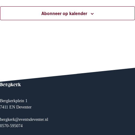
c
t
e
Abonneer op kalender
e
r
e
e
n
d
a
t
u
m
.
Bergkerk
Bergkerkplein 1
7411 EN Deventer
bergkerk@eventsdeventer.nl
0570-595074