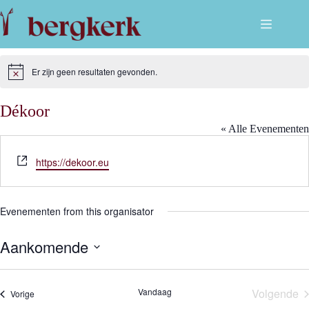
Ga
naar
de
inhoud
Er zijn geen resultaten gevonden.
B
e
r
Dékoor
i
c
« Alle Evenementen
h
t
W
https://dekoor.eu
e
b
s
Evenementen from this organisator
i
t
Aankomende
e
S
e
l
Vandaag
Volgende
Evenementen
Vorige
e
Evene