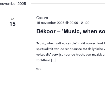
november 2025
l
e
c
t
Concert
ZA
e
15
15 november 2025 @ 20:00
-
21:00
e
r
Dékoor – ‘Music, when sof
e
e
n
d
'Music, when soft voices die' In dit concert laa
a
spiritualiteit van de renaissance tot de lyrische
t
u
voices die’ verwijst naar de kracht van muziek 
m
zachtheid […]
.
€20