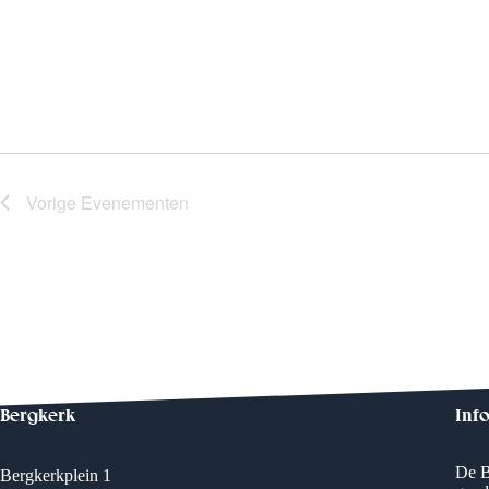
Vorige
Evenementen
Bergkerk
Inf
De B
Bergkerkplein 1