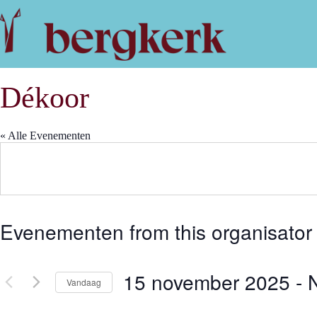
Ga
naar
de
inhoud
Dékoor
« Alle Evenementen
Evenementen from this organisator
15 november 2025
 - 
Vandaag
S
e