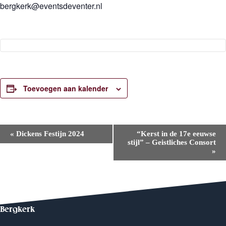
bergkerk@eventsdeventer.nl
Toevoegen aan kalender
E
«
Dickens Festijn 2024
“Kerst in de 17e eeuwse
v
stijl” – Geistliches Consort
e
»
n
e
m
e
n
t
N
Bergkerk
a
v