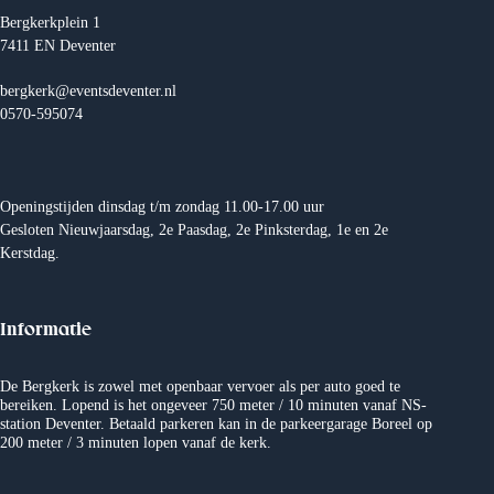
i
Bergkerkplein 1
g
7411 EN Deventer
a
t
i
bergkerk@eventsdeventer.nl
e
0570-595074
Openingstijden dinsdag t/m zondag 11.00-17.00 uur
Gesloten Nieuwjaarsdag, 2e Paasdag, 2e Pinksterdag, 1e en 2e
Kerstdag.
Informatie
De Bergkerk is zowel met openbaar vervoer als per auto goed te
bereiken. Lopend is het ongeveer 750 meter / 10 minuten vanaf NS-
station Deventer. Betaald parkeren kan in de parkeergarage Boreel op
200 meter / 3 minuten lopen vanaf de kerk.