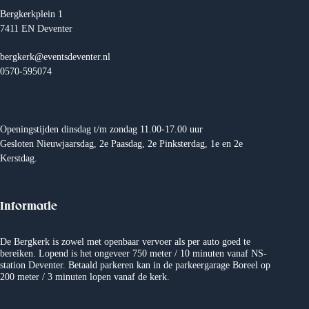
i
Bergkerkplein 1
g
7411 EN Deventer
a
t
i
bergkerk@eventsdeventer.nl
e
0570-595074
Openingstijden dinsdag t/m zondag 11.00-17.00 uur
Gesloten Nieuwjaarsdag, 2e Paasdag, 2e Pinksterdag, 1e en 2e
Kerstdag.
Informatie
De Bergkerk is zowel met openbaar vervoer als per auto goed te
bereiken. Lopend is het ongeveer 750 meter / 10 minuten vanaf NS-
station Deventer. Betaald parkeren kan in de parkeergarage Boreel op
200 meter / 3 minuten lopen vanaf de kerk.