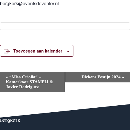
bergkerk@eventsdeventer.nl
Toevoegen aan kalender
E
«
“Misa Criolla” –
Dickens Festijn 2024
»
v
Kamerkoor STAMPIJ &
e
Javier Rodriguez
n
e
m
e
n
t
N
Bergkerk
a
v