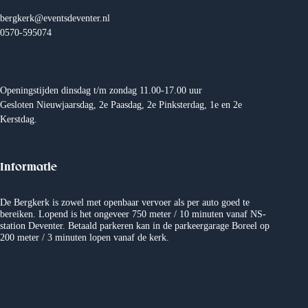
a
t
bergkerk@eventsdeventer.nl
i
0570-595074
e
Openingstijden dinsdag t/m zondag 11.00-17.00 uur
Gesloten Nieuwjaarsdag, 2e Paasdag, 2e Pinksterdag, 1e en 2e
Kerstdag.
Informatie
De Bergkerk is zowel met openbaar vervoer als per auto goed te
bereiken. Lopend is het ongeveer 750 meter / 10 minuten vanaf NS-
station Deventer. Betaald parkeren kan in de parkeergarage Boreel op
200 meter / 3 minuten lopen vanaf de kerk.