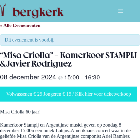
Ga
naar
de
inhoud
« Alle Evenementen
Dit evenement is voorbij.
“Misa Criolla” – Kamerkoor STAMPIJ
& Javier Rodriguez
08 december 2024
15:00
16:30
@
–
Volwassenen € 25 Jongeren € 15 / Klik hier voor ticketverkoop
Misa Criolla 60 jaar!
Kamerkoor Stampij en Argentijnse musici geven op zondag 8
december 15.00u een uniek Latijns-Amerikaans concert waarin de
geliefde Misa Criolla van de Argentijnse componist Ariel Ramírez