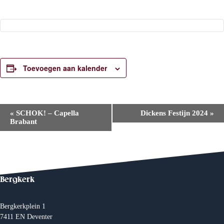
Toevoegen aan kalender
E
«
SCHOK! – Capella
Dickens Festijn 2024
»
v
Brabant
e
n
e
m
e
n
t
Bergkerk
N
a
v
Bergkerkplein 1
i
7411 EN Deventer
g