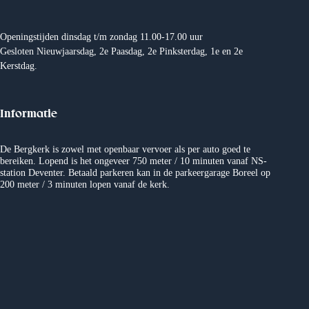
e
m
n
e
Openingstijden dinsdag t/m zondag 11.00-17.00 uur
Gesloten Nieuwjaarsdag, 2e Paasdag, 2e Pinksterdag, 1e en 2e
w
n
Kerstdag.
e
t
Informatie
e
e
r
n
De Bergkerk is zowel met openbaar vervoer als per auto goed te
bereiken. Lopend is het ongeveer 750 meter / 10 minuten vanaf NS-
station Deventer. Betaald parkeren kan in de parkeergarage Boreel op
g
200 meter / 3 minuten lopen vanaf de kerk.
e
v
e
n