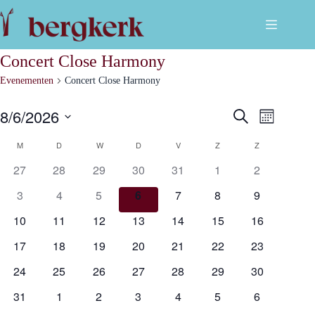
Ga
naar
de
inhoud
Concert Close Harmony
Evenementen
Concert Close Harmony
8/6/2026
E
E
Z
M
v
o
S
a
e
e
v
K
e
M
MAANDAG
D
DINSDAG
W
WOENSDAG
D
DONDERDAG
V
VRIJDAG
Z
ZATERDAG
Z
ZONDAG
a
n
k
l
n
e
e
27
28
29
30
31
1
2
e
m
e
d
a
n
c
e
t
3
4
5
6
7
8
9
n
n
e
l
t
e
10
11
12
13
14
15
16
w
r
e
e
e
e
e
17
18
19
20
21
22
23
e
r
m
n
n
g
24
25
26
27
28
29
30
d
a
a
v
e
31
1
2
3
4
5
6
d
t
e
u
n