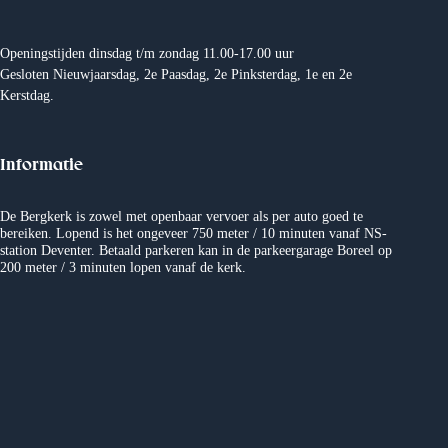
e
m
n
e
Openingstijden dinsdag t/m zondag 11.00-17.00 uur
Gesloten Nieuwjaarsdag, 2e Paasdag, 2e Pinksterdag, 1e en 2e
w
n
Kerstdag.
e
t
Informatie
e
e
r
n
De Bergkerk is zowel met openbaar vervoer als per auto goed te
bereiken. Lopend is het ongeveer 750 meter / 10 minuten vanaf NS-
station Deventer. Betaald parkeren kan in de parkeergarage Boreel op
g
200 meter / 3 minuten lopen vanaf de kerk.
e
v
e
n