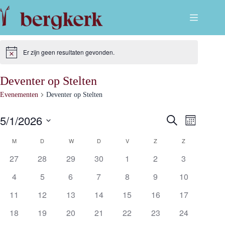
Ga
naar
de
inhoud
Er zijn geen resultaten gevonden.
B
e
r
Deventer op Stelten
i
c
Evenementen
Deventer op Stelten
h
t
5/1/2026
E
E
Z
M
v
o
S
a
e
e
v
K
e
M
MAANDAG
D
DINSDAG
W
WOENSDAG
D
DONDERDAG
V
VRIJDAG
Z
ZATERDAG
Z
ZONDAG
a
n
k
l
n
e
e
27
28
29
30
1
2
3
e
m
e
d
a
n
c
e
t
4
5
6
7
8
9
10
n
n
e
l
t
e
11
12
13
14
15
16
17
w
r
e
e
e
e
e
18
19
20
21
22
23
24
e
r