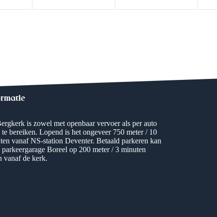
n
n
n
t
t
t
e
e
e
e
e
e
m
m
m
n
n
n
e
e
e
,
,
,
n
n
n
t
t
t
ormatie
e
e
e
n
n
n
ergkerk is zowel met openbaar vervoer als per auto
 te bereiken. Lopend is het ongeveer 750 meter / 10
,
,
,
ten vanaf NS-station Deventer. Betaald parkeren kan
e parkeergarage Boreel op 200 meter / 3 minuten
n vanaf de kerk.