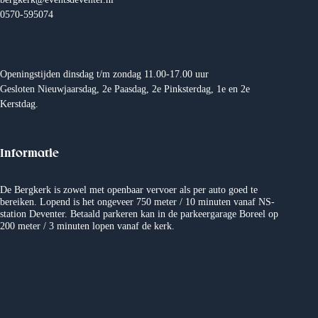
e
n
0570-595074
n
e
e
m
Openingstijden dinsdag t/m zondag 11.00-17.00 uur
n
e
Gesloten Nieuwjaarsdag, 2e Paasdag, 2e Pinksterdag, 1e en 2e
Kerstdag.
w
n
e
t
Informatie
e
e
De Bergkerk is zowel met openbaar vervoer als per auto goed te
bereiken. Lopend is het ongeveer 750 meter / 10 minuten vanaf NS-
r
n
station Deventer. Betaald parkeren kan in de parkeergarage Boreel op
200 meter / 3 minuten lopen vanaf de kerk.
g
e
v