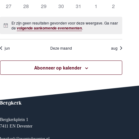
m
n
n
g
27
28
29
30
31
1
2
d
a
a
v
e
d
t
e
Er zijn geen resultaten gevonden voor deze weergave. Ga naar
u
n
B
de
volgende aankomende evenementen
.
n
m
e
n
e
.
a
r
v
i
t
r
i
c
jun
Deze maand
aug
g
h
e
v
a
t
t
Abonneer op kalender
i
n
a
e
Z
n
o
E
Bergkerk
e
v
Bergkerkplein 1
k
e
7411 EN Deventer
bergkerk@eventsdeventer.nl