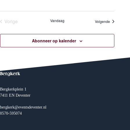
n
a
Vorige
Vandaag
Evenemente
Volgende
Evenementen
v
Abonneer op kalender
i
g
a
Bergkerk
t
Bergkerkplein 1
i
7411 EN Deventer
e
bergkerk@eventsdeventer.nl
0570-595074