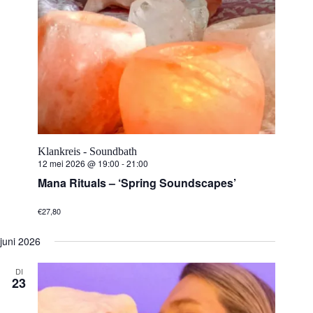
n
m
n
.
a
v
t
i
g
e
a
t
i
n
e
Z
Klankreis - Soundbath
o
12 mei 2026 @ 19:00
-
21:00
Mana Rituals – ‘Spring Soundscapes’
e
€27,80
k
juni 2026
e
DI
n
23