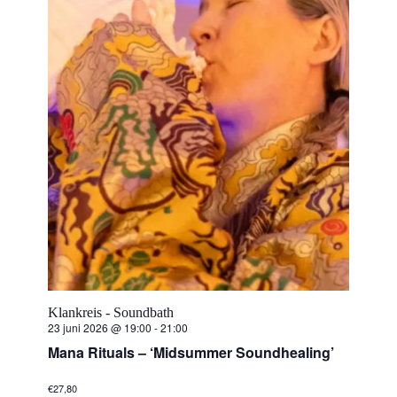
e
n
w
e
e
r
g
e
v
Klankreis - Soundbath
23 juni 2026 @ 19:00
-
21:00
e
Mana Rituals – ‘Midsummer Soundhealing’
n
€27,80