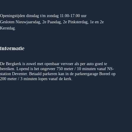
e
m
n
e
Openingstijden dinsdag t/m zondag 11.00-17.00 uur
Gesloten Nieuwjaarsdag, 2e Paasdag, 2e Pinksterdag, 1e en 2e
w
n
Kerstdag.
e
t
Informatie
e
e
r
n
De Bergkerk is zowel met openbaar vervoer als per auto goed te
bereiken. Lopend is het ongeveer 750 meter / 10 minuten vanaf NS-
station Deventer. Betaald parkeren kan in de parkeergarage Boreel op
g
200 meter / 3 minuten lopen vanaf de kerk.
e
v
e
n