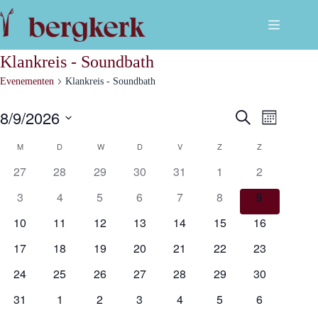
Ga
naar
de
inhoud
Klankreis - Soundbath
Evenementen
Klankreis - Soundbath
8/9/2026
E
E
Z
M
v
o
S
a
e
e
v
K
e
M
MAANDAG
D
DINSDAG
W
WOENSDAG
D
DONDERDAG
V
VRIJDAG
Z
ZATERDAG
Z
ZONDAG
a
n
k
l
n
e
e
27
28
29
30
31
1
2
e
m
e
d
a
n
c
e
t
3
4
5
6
7
8
9
n
n
e
l
t
e
10
11
12
13
14
15
16
w
r
e
e
e
e
e
17
18
19
20
21
22
23
e
r
m
n
n
g
24
25
26
27
28
29
30
d
a
a
v
e
31
1
2
3
4
5
6
d
t
e
u
n