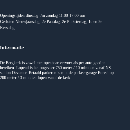
n
Openingstijden dinsdag t/m zondag 11.00-17.00 uur
e
Gesloten Nieuwjaarsdag, 2e Paasdag, 2e Pinksterdag, 1e en 2e
Kerstdag.
n
w
Informatie
e
De Bergkerk is zowel met openbaar vervoer als per auto goed te
bereiken. Lopend is het ongeveer 750 meter / 10 minuten vanaf NS-
e
station Deventer. Betaald parkeren kan in de parkeergarage Boreel op
200 meter / 3 minuten lopen vanaf de kerk.
r
g
e
v