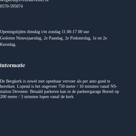
e
n
0570-595074
n
e
e
m
Openingstijden dinsdag t/m zondag 11.00-17.00 uur
n
e
Gesloten Nieuwjaarsdag, 2e Paasdag, 2e Pinksterdag, 1e en 2e
Kerstdag.
w
n
e
t
Informatie
e
e
De Bergkerk is zowel met openbaar vervoer als per auto goed te
bereiken. Lopend is het ongeveer 750 meter / 10 minuten vanaf NS-
r
n
station Deventer. Betaald parkeren kan in de parkeergarage Boreel op
200 meter / 3 minuten lopen vanaf de kerk.
g
e
v