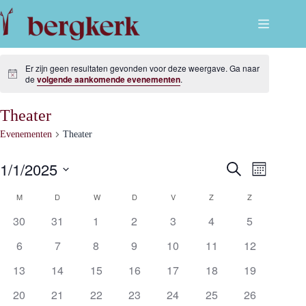
Ga
naar
de
inhoud
Er zijn geen resultaten gevonden voor deze weergave. Ga naar
B
de
volgende aankomende evenementen
.
e
r
i
Theater
c
h
Evenementen
Theater
t
1/1/2025
E
E
Z
M
v
o
S
a
e
e
v
K
e
M
MAANDAG
D
DINSDAG
W
WOENSDAG
D
DONDERDAG
V
VRIJDAG
Z
ZATERDAG
Z
ZONDAG
a
n
k
l
n
e
e
30
31
1
2
3
4
5
e
m
e
d
a
n
c
e
t
6
7
8
9
10
11
12
n
n
e
l
t
e
13
14
15
16
17
18
19
w
r
e
e
e
e
e
20
21
22
23
24
25
26
e
r