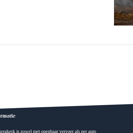
ormatie
ergkerk is zowel met openbaar vervoer als per auto