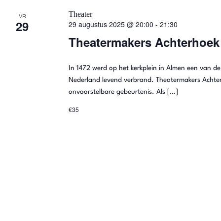
m
d
t
Theater
i
VR
e
29
n
29 augustus 2025 @ 20:00
-
21:30
e
e
.
r
Theatermakers Achterhoek 
Z
e
n
o
e
e
n
k
d
In 1472 werd op het kerkplein in Almen een van de
t
v
a
Nederland levend verbrand. Theatermakers Achter
o
t
o
e
u
onvoorstelbare gebeurtenis. Als […]
r
m
E
.
€35
n
v
e
n
Z
e
m
o
e
n
t
e
e
n
k
m
e
t