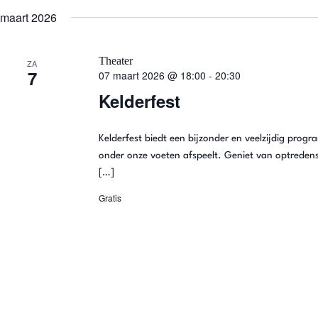
e
k
maart 2026
e
n
y
w
o
e
Theater
ZA
r
7
07 maart 2026 @ 18:00
-
20:30
d
n
.
Kelderfest
w
Kelderfest biedt een bijzonder en veelzijdig progr
e
onder onze voeten afspeelt. Geniet van optredens 
[…]
e
Gratis
r
g
e
v