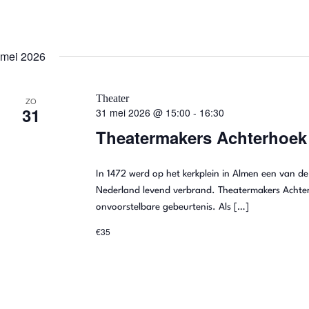
e
n
mei 2026
n
Theater
ZO
a
31
31 mei 2026 @ 15:00
-
16:30
v
Theatermakers Achterhoek 
i
In 1472 werd op het kerkplein in Almen een van de
g
Nederland levend verbrand. Theatermakers Achter
onvoorstelbare gebeurtenis. Als […]
a
€35
t
i