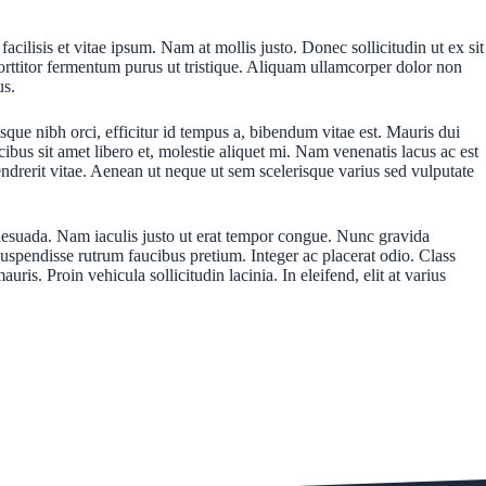
cilisis et vitae ipsum. Nam at mollis justo. Donec sollicitudin ut ex sit
orttitor fermentum purus ut tristique. Aliquam ullamcorper dolor non
us.
sque nibh orci, efficitur id tempus a, bibendum vitae est. Mauris dui
cibus sit amet libero et, molestie aliquet mi. Nam venenatis lacus ac est
ndrerit vitae. Aenean ut neque ut sem scelerisque varius sed vulputate
malesuada. Nam iaculis justo ut erat tempor congue. Nunc gravida
Suspendisse rutrum faucibus pretium. Integer ac placerat odio. Class
s. Proin vehicula sollicitudin lacinia. In eleifend, elit at varius