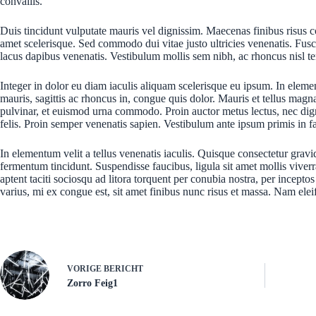
convallis.
Duis tincidunt vulputate mauris vel dignissim. Maecenas finibus risus co
amet scelerisque. Sed commodo dui vitae justo ultricies venenatis. Fusc
lacus dapibus venenatis. Vestibulum mollis sem nibh, ac rhoncus nisl tem
Integer in dolor eu diam iaculis aliquam scelerisque eu ipsum. In eleme
mauris, sagittis ac rhoncus in, congue quis dolor. Mauris et tellus magna
pulvinar, et euismod urna commodo. Proin auctor metus lectus, nec dign
felis. Proin semper venenatis sapien. Vestibulum ante ipsum primis in fau
In elementum velit a tellus venenatis iaculis. Quisque consectetur grav
fermentum tincidunt. Suspendisse faucibus, ligula sit amet mollis viverr
aptent taciti sociosqu ad litora torquent per conubia nostra, per incept
varius, mi ex congue est, sit amet finibus nunc risus et massa. Nam elei
VORIGE
BERICHT
Zorro Feig1