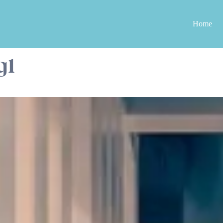
Home
g1