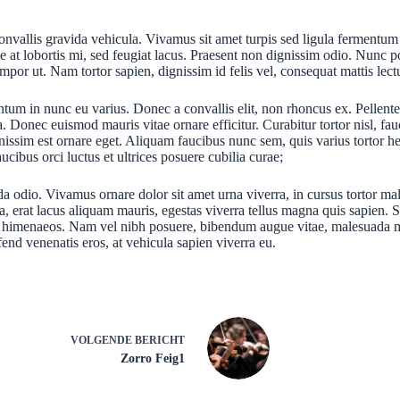
nvallis gravida vehicula. Vivamus sit amet turpis sed ligula fermentum fa
e at lobortis mi, sed feugiat lacus. Praesent non dignissim odio. Nunc p
por ut. Nam tortor sapien, dignissim id felis vel, consequat mattis lect
ntum in nunc eu varius. Donec a convallis elit, non rhoncus ex. Pellente
. Donec euismod mauris vitae ornare efficitur. Curabitur tortor nisl, fau
issim est ornare eget. Aliquam faucibus nunc sem, quis varius tortor he
cibus orci luctus et ultrices posuere cubilia curae;
ida odio. Vivamus ornare dolor sit amet urna viverra, in cursus tortor 
a, erat lacus aliquam mauris, egestas viverra tellus magna quis sapien. 
os himenaeos. Nam vel nibh posuere, bibendum augue vitae, malesuada mauri
fend venenatis eros, at vehicula sapien viverra eu.
VOLGENDE
BERICHT
Zorro Feig1