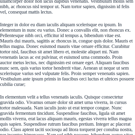
ullamcorper dolor non lacus dapibus venenatis. Vestibulum mollis sem
nibh, ac rhoncus nisl tempor ut. Nam tortor sapien, dignissim id felis
vel, consequat mattis lectus.
Integer in dolor eu diam iaculis aliquam scelerisque eu ipsum. In
elementum in nunc eu varius. Donec a convallis elit, non rhoncus ex.
Pellentesque nibh orci, efficitur id tempus a, bibendum vitae est.
Mauris dui mauris, sagittis ac rhoncus in, congue quis dolor. Mauris et
tellus magna. Donec euismod mauris vitae ornare efficitur. Curabitur
tortor nisl, faucibus sit amet libero et, molestie aliquet mi. Nam
venenatis lacus ac est pulvinar, et euismod urna commodo. Proin
auctor metus lectus, nec dignissim est ornare eget. Aliquam faucibus
nunc sem, quis varius tortor hendrerit vitae. Aenean ut neque ut sem
scelerisque varius sed vulputate felis. Proin semper venenatis sapien.
Vestibulum ante ipsum primis in faucibus orci luctus et ultrices posuere
cubilia curae;
In elementum velit a tellus venenatis iaculis. Quisque consectetur
gravida odio. Vivamus ornare dolor sit amet urna viverra, in cursus
tortor malesuada. Nam iaculis justo ut erat tempor congue. Nunc
gravida fermentum tincidunt. Suspendisse faucibus, ligula sit amet
mollis viverra, erat lacus aliquam mauris, egestas viverra tellus magna
quis sapien. Suspendisse rutrum faucibus pretium. Integer ac placerat
odio. Class aptent taciti sociosqu ad litora torquent per conubia nostra,
per inceptos himenaeos. Nam vel nibh posuere, bibendum augue vitae,