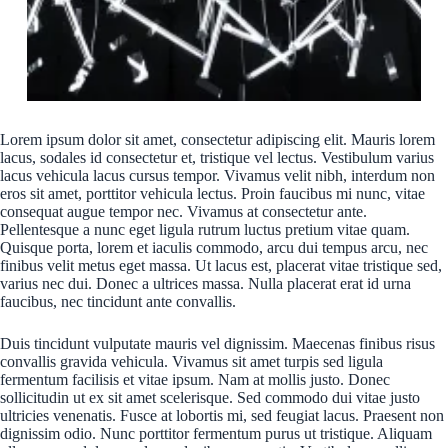
Lorem ipsum dolor sit amet, consectetur adipiscing elit. Mauris lorem
lacus, sodales id consectetur et, tristique vel lectus. Vestibulum varius
lacus vehicula lacus cursus tempor. Vivamus velit nibh, interdum non
eros sit amet, porttitor vehicula lectus. Proin faucibus mi nunc, vitae
consequat augue tempor nec. Vivamus at consectetur ante.
Pellentesque a nunc eget ligula rutrum luctus pretium vitae quam.
Quisque porta, lorem et iaculis commodo, arcu dui tempus arcu, nec
finibus velit metus eget massa. Ut lacus est, placerat vitae tristique sed,
varius nec dui. Donec a ultrices massa. Nulla placerat erat id urna
faucibus, nec tincidunt ante convallis.
Duis tincidunt vulputate mauris vel dignissim. Maecenas finibus risus
convallis gravida vehicula. Vivamus sit amet turpis sed ligula
fermentum facilisis et vitae ipsum. Nam at mollis justo. Donec
sollicitudin ut ex sit amet scelerisque. Sed commodo dui vitae justo
ultricies venenatis. Fusce at lobortis mi, sed feugiat lacus. Praesent non
dignissim odio. Nunc porttitor fermentum purus ut tristique. Aliquam