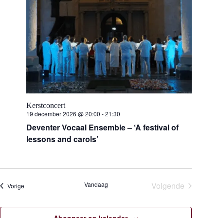
n
m
n
.
a
v
t
i
g
e
a
t
i
n
e
Z
Kerstconcert
o
19 december 2026 @ 20:00
-
21:30
Deventer Vocaal Ensemble – ‘A festival of
e
lessons and carols’
k
e
Vandaag
Volgende
Evenementen
Vorige
n
Evenementen