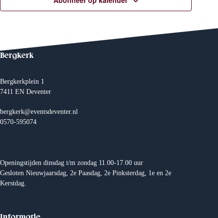
e
Abonneer op kalender
n
w
Bergkerk
e
e
Bergkerkplein 1
7411 EN Deventer
r
bergkerk@eventsdeventer.nl
0570-595074
g
e
Openingstijden dinsdag t/m zondag 11.00-17.00 uur
v
Gesloten Nieuwjaarsdag, 2e Paasdag, 2e Pinksterdag, 1e en 2e
Kerstdag.
e
n
Informatie