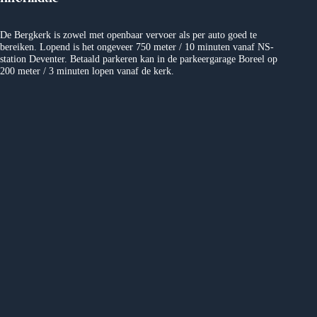
n
De Bergkerk is zowel met openbaar vervoer als per auto goed te
a
bereiken. Lopend is het ongeveer 750 meter / 10 minuten vanaf NS-
station Deventer. Betaald parkeren kan in de parkeergarage Boreel op
200 meter / 3 minuten lopen vanaf de kerk.
v
i
g
a
t
i
e