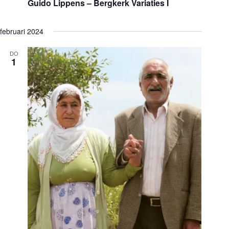
Guido Lippens – Bergkerk Variaties I
n
februari 2024
a
DO
v
1
i
g
a
t
i
e