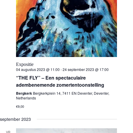
n
m
n
.
a
v
t
i
g
e
a
t
i
n
e
Z
Expositie
o
04 augustus 2023 @ 11:00
-
24 september 2023 @ 17:00
“THE FLY” – Een spectaculaire
e
adembenemende zomertentoonstelling
k
Bergkerk
Bergkerkplein 14, 7411 EN Deventer, Deventer,
Netherlands
e
€9,00
n
september 2023
VR