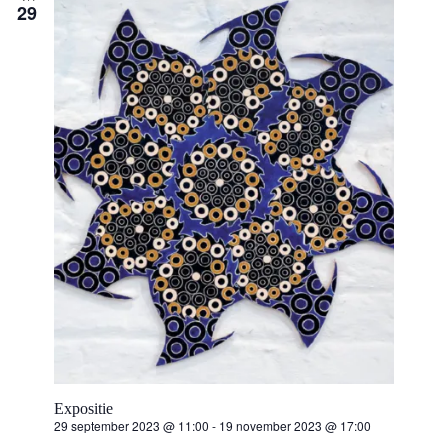
e
29
n
w
e
e
r
g
e
v
e
Expositie
n
29 september 2023 @ 11:00
-
19 november 2023 @ 17:00